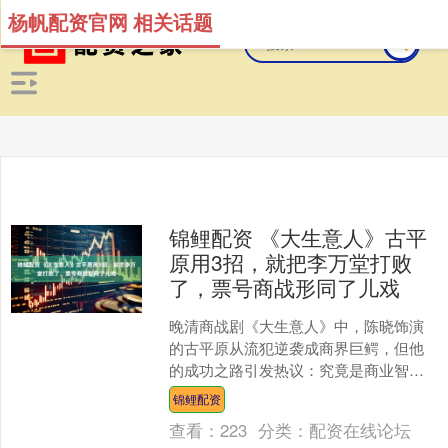
杨帆配资官网 相关话题
锦鲤配资 《大生意人》古平
原用3招，就把李万堂打败
了，票号商战形同了儿戏
晚清商战剧《大生意人》中，陈晓饰演
的古平原从流犯逆袭成商界巨鳄，但他
的成功之路引发热议：究竟是商业智慧
的胜利，还是主角光环过重？ 古平原的
锦鲤配资
第一招“空头支票”，发....
查看：
223
分类：
配资在线论坛