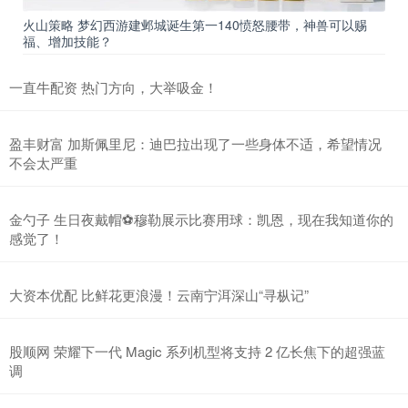
火山策略 梦幻西游建邺城诞生第一140愤怒腰带，神兽可以赐
福、增加技能？
一直牛配资 热门方向，大举吸金！
盈丰财富 加斯佩里尼：迪巴拉出现了一些身体不适，希望情况
不会太严重
金勺子 生日夜戴帽⚽穆勒展示比赛用球：凯恩，现在我知道你的
感觉了！
大资本优配 比鲜花更浪漫！云南宁洱深山“寻枞记”
股顺网 荣耀下一代 Magic 系列机型将支持 2 亿长焦下的超强蓝
调