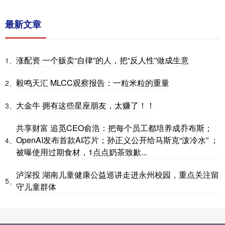
最新文章
涨配资 一个贩卖“自律”的人，把“反人性”做成生意
1、
毅鸣天汇 MLCC观察报告：一粒米粒的重量
2、
大金牛 拥有这些星座朋友，太赚了！！
3、
共享财富 追觅CEO俞浩：把每个员工都培养成乔布斯；
OpenAI发布首款AI芯片；孙正义公开给马斯克“泼冷水” ；
4、
被曝使用过期食材，1点点奶茶致歉...
泸深投 湖南儿童健康公益巡讲走进永州校园，重点关注留
5、
守儿童群体