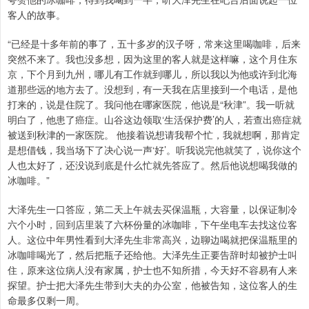
客人的故事。
“已经是十多年前的事了，五十多岁的汉子呀，常来这里喝咖啡，后来
突然不来了。我也没多想，因为这里的客人就是这样嘛，这个月住东
京，下个月到九州，哪儿有工作就到哪儿，所以我以为他或许到北海
道那些远的地方去了。没想到，有一天我在店里接到一个电话，是他
打来的，说是住院了。我问他在哪家医院，他说是“秋津”。我一听就
明白了，他患了癌症。山谷这边领取‘生活保护费’的人，若查出癌症就
被送到秋津的一家医院。 他接着说想请我帮个忙，我就想啊，那肯定
是想借钱，我当场下了决心说一声‘好’。听我说完他就笑了，说你这个
人也太好了，还没说到底是什么忙就先答应了。然后他说想喝我做的
冰咖啡。”
大泽先生一口答应，第二天上午就去买保温瓶，大容量，以保证制冷
六个小时，回到店里装了六杯份量的冰咖啡，下午坐电车去找这位客
人。这位中年男性看到大泽先生非常高兴，边聊边喝就把保温瓶里的
冰咖啡喝光了，然后把瓶子还给他。大泽先生正要告辞时却被护士叫
住，原来这位病人没有家属，护士也不知所措，今天好不容易有人来
探望。护士把大泽先生带到大夫的办公室，他被告知，这位客人的生
命最多仅剩一周。