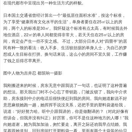
在现代都市中呈现出另一种生活方式的样貌。
日本国土交通省曾经计算出一个“最低居住面积水准”，按这个标准，
为了享受“健康而有文化水平的生活”，单身者要住在25㎡以上的房
间，两个人的标准是30㎡。我怀疑这个标准有点太高，有时候我去外
地住酒店，22㎡的单人间都觉得非常大，若天天住在25㎡以上的房
间，肯定会产生一些不安之感。 不过，大部分日本人对“四畳半”的居
民有种一致的看法：收入不多、生活较拮据的单身人士，为自己的梦
想或人生目标在打拼。换句话来说，这么小的房间不宜久留，工作赚
了钱之后得尽早离开。
图中人物为吉井忍 都筑响一摄影
我刚搬进来的时候，房东无意中跟我说了一句话，也证明了这种普遍
的想法。那天我出门时不小心忘了带钥匙，门被反锁了，我向中介求
助，房东接到中介的电话后很快便赶到我的房间。我向她道歉说不好
意思麻烦她跑一趟，她挥挥手说没关系，还把手里的塑料袋递给我，
说道：“好好努力哈。听中介跟我讲的，你是做翻译的？（对此好像有
些误会，但我并没有纠正）好厉害，你可不是住这种地方的人哪！”我
向她道谢，她为我加加油，匆忙要走，离开之际还劝我早点结婚。我
笑着跟她道别，回到房间打开塑料袋一看，里面有两个大袋装的仙贝