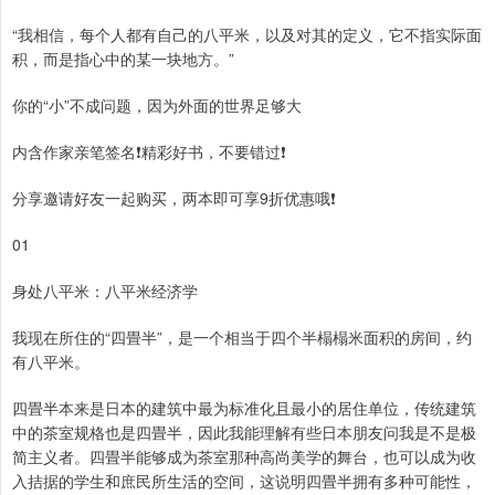
“我相信，每个人都有自己的八平米，以及对其的定义，它不指实际面
积，而是指心中的某一块地方。”
你的“小”不成问题，因为外面的世界足够大
内含作家亲笔签名❗️精彩好书，不要错过❗️
分享邀请好友一起购买，两本即可享9折优惠哦❗️
01
身处八平米：八平米经济学
我现在所住的“四畳半”，是一个相当于四个半榻榻米面积的房间，约
有八平米。
四畳半本来是日本的建筑中最为标准化且最小的居住单位，传统建筑
中的茶室规格也是四畳半，因此我能理解有些日本朋友问我是不是极
简主义者。四畳半能够成为茶室那种高尚美学的舞台，也可以成为收
入拮据的学生和庶民所生活的空间，这说明四畳半拥有多种可能性，