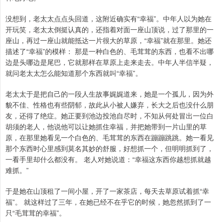
没想到，老太太点点头回道，这附近确实有“幸福”。中年人以为她在
开玩笑，老太太倒挺认真的，还指着对面一座山顶说，过了那里的一
座山，再过一座山就能抵达一片很大的草原，“幸福”就在那里。她还
描述了“幸福”的模样： 那是一种白色的、毛茸茸的东西，也看不出哪
边是头哪边是尾巴，它就那样在草原上走来走去。中年人半信半疑，
就问老太太怎么能知道那个东西就叫“幸福”。
老太太于是把自己的一段人生故事娓娓道来，她是一个孤儿，因为外
貌不佳、性格也有些阴郁，故此从小被人嫌弃，长大之后也没什么朋
友，还得了绝症。她正要到池边投池自尽时，不知从何处冒出一位白
胡须的老人，他说他可以让她抓住幸福，并把她带到一片山里的草
原，在那里她看见一个白色的、毛茸茸的东西在蹦蹦跳跳。她一看见
那个东西时心里感到莫名其妙的舒服，好想抓一个，但明明抓到了，
一看手里却什么都没有。 老人对她说道：“幸福这东西你越想抓就越
难抓。”
于是她在山顶租了一间小屋，开了一家茶店，每天去草原试着抓“幸
福”。 就这样过了三年，在她已经不在乎它的时候，她忽然抓到了一
只“毛茸茸的幸福”。