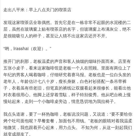
走出八平米：早上八点关门的喫茶店
发现这家喫茶店全靠偶然。首先它是在一栋非常不起眼的水泥楼的二
层，虽然在玻璃窗上贴有喫茶店的名字，但玻璃窗上布满灰尘，绝不
是很能吸引人的样子，甚至让人猜不出这家店还开不开。
“哟，Irasshai（欢迎）。”
推开门的刹那，老板温柔的声音和客人抽烟的烟味扑面而来。店里有
五张小桌子，看来这家咖啡馆是老板一个人在照顾。里面有两位上了
年纪的男客人喝着咖啡，仔细研究着赛马报。老板也是一位白头发的
老年人，年龄估计七八十岁，瘦长身躯，白色衬衫搭配一条吊带裤
子，衣着虽有些老旧，但笔直的裤线让双腿看起来很修长，能看出他
对衣着很用心。他脚上还穿着雪駄，样子特别俊秀。他从吧台椅上慢
慢站起来，走到一个小咖啡桌旁边，情意恳切地为我拉椅子。
我点头道谢，要了一杯热咖啡，老板说没问题，又说道：“要不要给你
烤个吐司面包呢？早餐套餐，加面包不用钱。”老板的眼睛对着我温柔
地微笑，我也跟着开心起来，用力点头。 不知为何，从这一刻起我们
就变成朋友了。