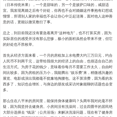
（日本传统米果），一个是甜味的，另一个是披萨口味的，咸甜适
宜。我发现离婚之后有个好处，你再也不会对婚姻这件事抱有幻想或
憧憬，所谓别人家的幸福也不会让你心中泛起涟漪，面对他人这种善
意的话，更能以微笑敷衍了事。
总之，到目前我还没有要急着离开“这种地方”，也不打算买房，因为
实际居住的感受并没有那么悲惨，极小的面积虽然会带来不便，但它
的好处也不胜枚举。
首先从经济方面来看，一个月的房租加上水电费大约三万日元，约合
人民币不到两千元，这带给我很大的经济上的自由，也很适合自己的
生活方式。为房子花的钱少，意味着你每月不需要工作太久，自由时
间比较多。因为房租的压力小，我能腾出 “娱乐费”来，稍微感兴趣的
展览、电影或演出我都毫不犹豫地掏腰包。这不算浪费，因为看的东
西多了，知识也会增长，与身边的朋友或采访对象能聊的话题也会变
多。
那么住在八平米的房间里，能保持身体健康吗？头两年我对此毫不怀
疑，因为我坚持去健身房。小房间没有洗澡间，过去四畳半的居民绝
大部分选择去 “钱汤”（公共浴场）来解决洗澡问题，现在有了健身房