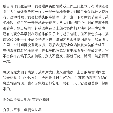
独自写作的生活中，我会遇到负面情绪或工作上的瓶颈，有时候还会
觉得人生就像剥洋葱一样，一层一层地剥开，到最后会发现什么都没
有。这种时候，我会把手头的事情停下来，查一下寄席的节目单，乘
坐地铁，然后等一开场就走进寄席，从头到尾把四个小时的表演全部
都看完。刚出头的年轻落语家在台上怎么扬声都无法引起一声笑声，
还有的观众早早就在最前排的位子上打起了瞌睡，但不管怎么样，落
语家必须把一个小品坚持讲下去，讲完才向观众鞠躬退场，然后明天
在同一个时间再次登场表演。最后表演完让全场捧腹大笑的大轴子，
在他泰然自若的表情里，也似乎能感觉到其中藏着多少辛酸苦楚。写
不出像样的稿子又如何呢，别人不喜欢，那就再努力钻研，然后再写
一稿。
每次听完大轴子表演，从寄席大门出来往地铁口走去的短暂时间里，
我会想起《山的远方》，会想象那只“白色的、毛茸茸的东西”在我的
脚边忽隐忽现。也不必急着去抓它吧，总有一天，它会跟着你一起回
家的。
图为落语演出现场 吉井忍摄影
身居八平米，坐拥全世界