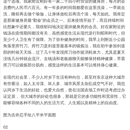
这个选项。我家附近刚好有一家二十四小时营业的健身房，每月的会
员费约人民币六百元。有一年多的时间我都爱在这里洗澡，一早就去
洗，睡前再去做个瑜伽，让身体放松后再洗个澡，每天如此。我肯定
是那家健身房最“勤奋”的会员之一。后来疫情开始了，而且持续时间
比想象中还要久，我很郁闷地决定退掉健身房的会员。好在家附近的
钱汤在疫情期间都没有关，虽然感觉生活从现代逆行到昭和时代，但
至少个人卫生有了保障。为了弥补健身的时间，我早上到附近小公园
角落里挥竹刀。挥竹刀是剑道里最基本的锻炼法，我在初中参加剑道
部的时候天天练，过了几十年发现挥刀动作挺消耗体力，尤其是夏天
没练几分钟就会流汗。去钱汤和老板娘聊天能够保持精神健康，早晨
挥刀可以锻炼部分肌肉，感觉这样的生活基本可以维持身心健康。
在现代社会里，不少人对乡下生活有种向往，甚至对东京这种大城市
有些看法，如人太冷漠、坏人多、城市风景太杂乱或空气不好。我也
认同乡下生活的好处，也爱大自然，曾在法国农场工作时还考虑过办
证定居， 但大城市的好处也很多，那就是它的多功能性和宽容性，它
能够容纳各种不同的人的生活方式、人生观以及精神上的自由度。
图为吉井忍手绘八平米平面图
02