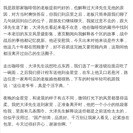
我是跟那家咖啡馆的老板提前约好的，也解释过大泽先生见他的原
因，对方当时爽快答应，但我们到店里之后，老板只简单跟我们聊了
几句就回到自己的位子，跟朋友们继续聊天。我挺过意不去的，跟大
泽先生道了歉，大泽先生看起来毫不在意，他在咖啡馆的藏书中找到
一本老旧的东京风景摄影集，逐页翻阅向我解释各个区的故事，战中
战后的事他都记忆犹新。他还安慰我，今天出来对他来说是件大事，
他这几十年都在照顾妻子，好不容易送完她又要照顾内弟，这期间他
都没离开过自己的生活圈子。
走出咖啡馆，大泽先生说想吃点东西，我们选了一家连锁拉面店吃了
一碗面，之后我们搭计程车送他到金星堂，在车上他又口若悬河，路
边任意一家寿司店的老板娘他都很熟，下车的时候年轻司机跟我
说：“这位老爷爷，真是个活字典。”
夜晚的金星堂，和凌晨的样子有点不同，微弱灯光下的风景都显得温
柔。我把大泽先生送到家里，正准备离开时，他把一个小小的纸袋塞
给我，里面有几条围巾。大泽先生解释说这些都是之前送给太太的，
但似乎没用过。“国产丝绸，品质好。千万别让我家人看见，赶紧放在
包里。今天过得好开心，谢谢你啊。”