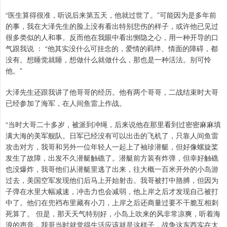
“医生算得很准，听说后来第五天，他就过世了。”可能因为是多年前
的事，我在大泽先生的脸上没有看出特别悲伤的样子，或许他已见过
很多类似的人和事。反而他在我眼中看出恻隐之心，用一种开导的口
气跟我说 ： “他其实没什么可挂念的，爱情的羁绊、情面的障碍，都
没有。想睡觉就睡，想做什么就做什么，那也是一种活法。别可怜
他。”
大泽先生还跟我讲了他哥哥的经历。他有两个哥哥，二战结束时大哥
已经参加了海军，在人间鱼雷上作战。
“当时大哥二十多岁，被派到冲绳，后来说他在那里看到过密密麻麻填
满大海的美军舰队。日军已经没有可以出击的飞机了，只靠人间鱼雷
攻击对方，我哥和另外一位年轻人一起上了袖珍潜艇，但好像螺旋桨
发生了故障，出发不久潜艇触礁了。潜艇前方装有炸弹，但幸好触礁
也没爆炸，我哥他们从潜艇里逃了出来，往大概一百米开外的小岛游
过去，美国空军发现他们后马上开始射击。我哥被打中胳膊，但因为
子弹在水里大幅减速，冲击力也会减弱，他上岸之后才发现自己被打
中了。他们在兜裆布里藏有小刀，上岸之后还商量过要不干脆互相刺
死算了。 但是，那天天气特别好，小岛上吹来的风非常凉爽，听着海
浪的声音，我哥当时就觉得生活应该就是这样子，战争这东西实在太