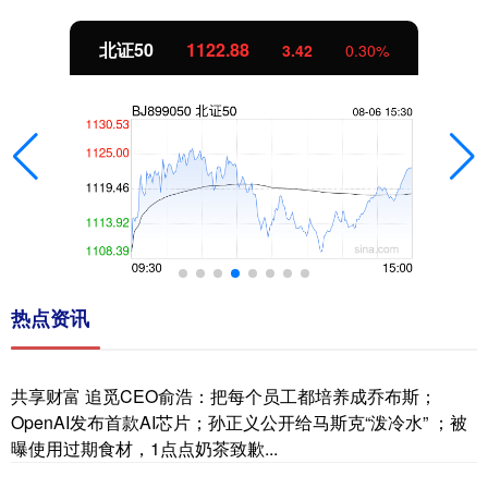
北证50
1122.88
3.42
0.30%
热点资讯
共享财富 追觅CEO俞浩：把每个员工都培养成乔布斯；
OpenAI发布首款AI芯片；孙正义公开给马斯克“泼冷水” ；被
曝使用过期食材，1点点奶茶致歉...