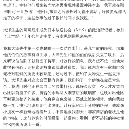
空虚了。幸好他们后来被当地渔民发现并带回冲绳本岛，我哥就在那
里听到‘玉音放送’。他回到东京之后很长时间都不说话，好像灵魂都飞
走了的样子，这些故事他过了很长时间才跟我说。”
大泽先生的哥哥后来成为日本放送协会（NHK）的政治部记者，参加
了上世纪七十年代的访中团，有幸见到周恩来先生。
我和大泽先生第一次也是唯一一次结伴出门，是几年前的晚秋。那和
他的伯伯的故事有点关系，大泽先生和他的伯伯战后失去了联系，后
来听说伯伯到了朝鲜当了将军。对这样的消息，我有些不信，但他对
此很有信心，还把这则故事跟我讲过多次。我听说东京有一家咖啡馆
老板对朝鲜的历史比较熟悉，还写过书，便约了大泽先生一起去拜
访。大泽先生对这次会面极有兴趣，我们约了一个傍晚在金星堂集
合，我进门时他正在给自己的腰带打孔，说好久没穿，今天才发觉自
己比以前瘦了许多。黄昏的余晖洒入喫茶店的玻璃窗，也映衬出他比
平时更加整齐的装束，他身穿白色套装，还戴上波洛领带。他向我微
微一笑，快活地说那咱们出发吧。计程车约二十分钟的路程，他就像
小朋友一样新奇地看着外面，不停地跟我聊天：哪家商店的老板是他
的 “狗友”，之前养狗的时候经常一起遛狗；看到一所不起眼的神社便
把它的来历说上一番。