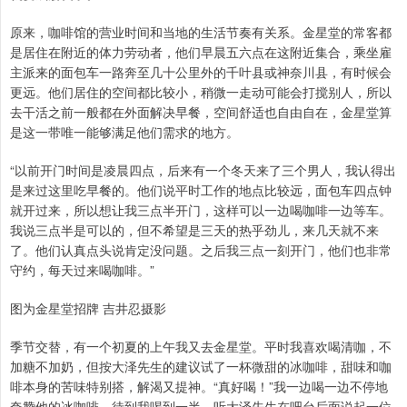
原来，咖啡馆的营业时间和当地的生活节奏有关系。金星堂的常客都
是居住在附近的体力劳动者，他们早晨五六点在这附近集合，乘坐雇
主派来的面包车一路奔至几十公里外的千叶县或神奈川县，有时候会
更远。他们居住的空间都比较小，稍微一走动可能会打搅别人，所以
去干活之前一般都在外面解决早餐，空间舒适也自由自在，金星堂算
是这一带唯一能够满足他们需求的地方。
“以前开门时间是凌晨四点，后来有一个冬天来了三个男人，我认得出
是来过这里吃早餐的。他们说平时工作的地点比较远，面包车四点钟
就开过来，所以想让我三点半开门，这样可以一边喝咖啡一边等车。
我说三点半是可以的，但不希望是三天的热乎劲儿，来几天就不来
了。他们认真点头说肯定没问题。之后我三点一刻开门，他们也非常
守约，每天过来喝咖啡。”
图为金星堂招牌 吉井忍摄影
季节交替，有一个初夏的上午我又去金星堂。平时我喜欢喝清咖，不
加糖不加奶，但按大泽先生的建议试了一杯微甜的冰咖啡，甜味和咖
啡本身的苦味特别搭，解渴又提神。“真好喝！”我一边喝一边不停地
夸赞他的冰咖啡，待到我喝到一半，听大泽先生在吧台后面说起一位