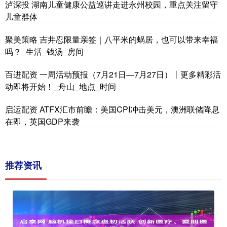
泸深投 湖南儿童健康公益巡讲走进永州校园，重点关注留守
儿童群体
聚美策略 吉井忍限量亲签｜八平米的蜗居，也可以带来幸福
吗？_生活_钱汤_房间
百进配资 一周活动预报（7月21日—7月27日）丨更多精彩活
动即将开始！_舟山_地点_时间
启运配资 ATFX汇市前瞻：美国CPI冲击美元，澳洲联储降息
在即，英国GDP来袭
推荐资讯