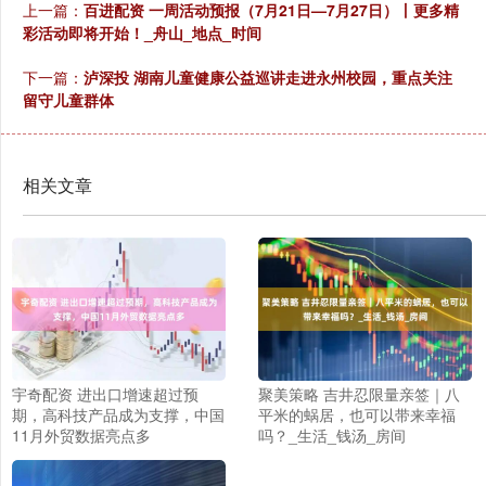
上一篇：
百进配资 一周活动预报（7月21日—7月27日）丨更多精
彩活动即将开始！_舟山_地点_时间
下一篇：
泸深投 湖南儿童健康公益巡讲走进永州校园，重点关注
留守儿童群体
相关文章
宇奇配资 进出口增速超过预
聚美策略 吉井忍限量亲签｜八
期，高科技产品成为支撑，中国
平米的蜗居，也可以带来幸福
11月外贸数据亮点多
吗？_生活_钱汤_房间