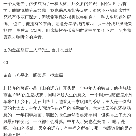
一个人老去，仿佛成为了一棵大树。那么多的知识、回忆和生活哲
学，他慷慨地分享给我，我也竭尽所能去吸收，虽然还不知道这世界
究竟有多宽广深远，但我希望靠这棵树找寻到通向一种人生境界的密
码。 也许，他拥有的东西、愿意分享给我的东西，大部分我都没能去
抓住，最后灰飞烟灭。但这棵树在孤寂的世界中将要倒下时，至少我
愿意去聆听它的声音。
图为金星堂店主大泽先生 吉井忍摄影
03
东京与八平米：听落语，找幸福
桂枝雀的落语小品《山的远方》开头是一个中年人的独白，他抱怨城
市里“996”的生活状态，同时怀疑人生的意义，一个周末他随便搭乘列
车来到了乡下。走在山路上，他看见一家破陋的茶店，主人是一位和
蔼的老太太，中年人问她住在这里的感觉如何。老太太回答说还挺满
意的，一年四季如画，满眼的绿色虽然看起来单调，但实际上每天的
风景都有变化，一点都不会看腻。中年人听完也点头道 ：“嗯，是
呢。‘在山的深处、天空的远方，有幸福之所在’，那一句应该指的是这
种地方吧。”