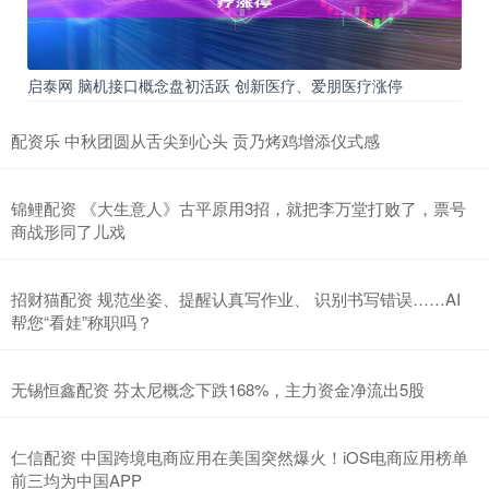
启泰网 脑机接口概念盘初活跃 创新医疗、爱朋医疗涨停
配资乐 中秋团圆从舌尖到心头 贡乃烤鸡增添仪式感
锦鲤配资 《大生意人》古平原用3招，就把李万堂打败了，票号
商战形同了儿戏
招财猫配资 规范坐姿、提醒认真写作业、 识别书写错误……AI
帮您“看娃”称职吗？
无锡恒鑫配资 芬太尼概念下跌168%，主力资金净流出5股
仁信配资 中国跨境电商应用在美国突然爆火！iOS电商应用榜单
前三均为中国APP