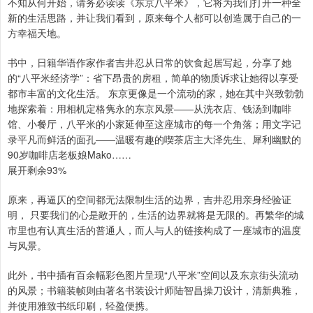
不知从何开始，请务必读读《东京八平米》，它将为我们打开一种全
新的生活思路，并让我们看到，原来每个人都可以创造属于自己的一
方幸福天地。
书中，日籍华语作家作者吉井忍从日常的饮食起居写起，分享了她
的“八平米经济学”：省下昂贵的房租，简单的物质诉求让她得以享受
都市丰富的文化生活。 东京更像是一个流动的家，她在其中兴致勃勃
地探索着：用相机定格隽永的东京风景——从洗衣店、钱汤到咖啡
馆、小餐厅，八平米的小家延伸至这座城市的每一个角落；用文字记
录平凡而鲜活的面孔——温暖有趣的喫茶店主大泽先生、犀利幽默的
90岁咖啡店老板娘Mako……
展开剩余93%
原来，再逼仄的空间都无法限制生活的边界，吉井忍用亲身经验证
明， 只要我们的心是敞开的，生活的边界就将是无限的。再繁华的城
市里也有认真生活的普通人，而人与人的链接构成了一座城市的温度
与风景。
此外，书中插有百余幅彩色图片呈现“八平米”空间以及东京街头流动
的风景；书籍装帧则由著名书装设计师陆智昌操刀设计，清新典雅，
并使用雅致书纸印刷，轻盈便携。