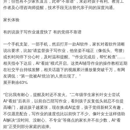
升；但也有不少家长直言，此举“不靠谱”，未必对孩子有利。教育工
作者及心理咨询师提醒，技术手段无法替代亲子间的深度沟通。
家长体验
有的说孩子写作业速度快了 有的觉得不靠谱
一个手机支架、一部手机，然后打开一款AI软件，家长对着软件清晰
说出要求，比如“请监督孩子写作业，他坐姿不端正（像低头、弯腰）
或长时间停下分心时，及时温和提醒。”“作业完成后，帮忙检查”……
相关指令下达后，AI“看娃”模式开启。这类AI辅导作业的操作教程近期
在社交平台持续发酵，相关话题下的视频累计播放量突破千万，有网
友调侃：“第一批被AI‘统治’的人类出现了。”
展开剩余63%
“它比我有耐心，提醒及时还不发火。”二年级学生家长叶女士尝试
AI“看娃”后表示，以前自己陪写作业，看到孩子反复低头就忍不住提
高嗓门，越说孩子越紧张，现在换成AI监督，孩子觉得新鲜又有趣，
不仅愿意配合，写作业的速度也比以前快了不少。像叶女士这样借助
AI解决“没时间、没耐心、不专业”等痛点的家长并不在少数，AI“看
娃”正受到部分家庭的追捧。