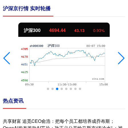
沪深京行情 实时轮播
北证50
1134.24
11.37
1.01%
热点资讯
共享财富 追觅CEO俞浩：把每个员工都培养成乔布斯；
OpenAI发布首款AI芯片；孙正义公开给马斯克“泼冷水” ；被