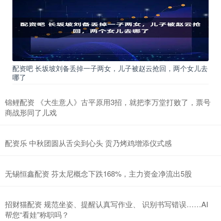
配资吧 长坂坡刘备丢掉一子两女，儿子被赵云抢回，两个女儿去
哪了
锦鲤配资 《大生意人》古平原用3招，就把李万堂打败了，票号
商战形同了儿戏
配资乐 中秋团圆从舌尖到心头 贡乃烤鸡增添仪式感
无锡恒鑫配资 芬太尼概念下跌168%，主力资金净流出5股
招财猫配资 规范坐姿、提醒认真写作业、 识别书写错误……AI
帮您“看娃”称职吗？