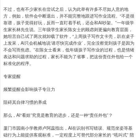
不过，也有不少家长在尝试之后，认为此举有许多不尽如人意的地
方，例如，软件会中断退出，并不能完整地跟进写作业流程。“不是很
靠谱，孩子觉得好玩，反而一直盯着手机，还会和AI吵架。”一年级学
生家长林先生说。三年级学生家长陈女士的顾虑则更偏向教育层面，
她坦言自己试了两次就卸载了软件，“上周孩子写作文卡壳，趴在桌子
上发呆，AI只会机械地说‘请尽快完成作业’，完全没察觉到孩子是因为
不会写而焦虑。”在陈女士看来，低年级孩子写作业的过程，也是情绪
表达和问题求助的过程，家长不能为了省事，把这份责任外包给一个
标准化的程序。
专家提醒
频繁提醒会影响孩子专注力
阻碍其自律习惯的养成
那么，AI“看娃”究竟是教育的进步，还是一种“责任外包”？
厦门市园南小学教师卢阿蕊指出，AI在识别书写错误、规范坐姿等基
础行为上能提供客观标准，一定程度上可替代部分家长的 “吼叫式” 陪