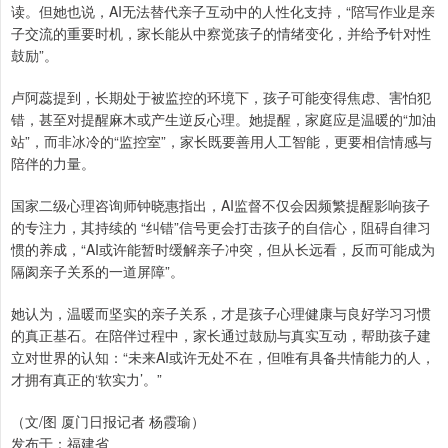
读。但她也说，AI无法替代亲子互动中的人性化支持，“陪写作业是亲
子交流的重要时机，家长能从中察觉孩子的情绪变化，并给予针对性
鼓励”。
卢阿蕊提到，长期处于被监控的环境下，孩子可能变得焦虑、害怕犯
错，甚至对提醒麻木或产生逆反心理。她提醒，家庭应是温暖的“加油
站”，而非冰冷的“监控室”，家长既要善用人工智能，更要相信情感与
陪伴的力量。
国家二级心理咨询师钟晓惠指出，AI监督不仅会因频繁提醒影响孩子
的专注力，其持续的 “纠错”信号更会打击孩子的自信心，阻碍自律习
惯的养成，“AI或许能暂时缓解亲子冲突，但从长远看，反而可能成为
隔阂亲子关系的一道屏障”。
她认为，温暖而坚实的亲子关系，才是孩子心理健康与良好学习习惯
的真正基石。在陪伴过程中，家长通过鼓励与真实互动，帮助孩子建
立对世界的认知：“未来AI或许无处不在，但唯有具备共情能力的人，
才拥有真正的‘软实力’。”
（文/图 厦门日报记者 杨霞瑜）
发布于：福建省