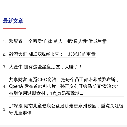
最新文章
涨配资 一个贩卖“自律”的人，把“反人性”做成生意
1、
毅鸣天汇 MLCC观察报告：一粒米粒的重量
2、
大金牛 拥有这些星座朋友，太赚了！！
3、
共享财富 追觅CEO俞浩：把每个员工都培养成乔布斯；
OpenAI发布首款AI芯片；孙正义公开给马斯克“泼冷水” ；
4、
被曝使用过期食材，1点点奶茶致歉...
泸深投 湖南儿童健康公益巡讲走进永州校园，重点关注留
5、
守儿童群体