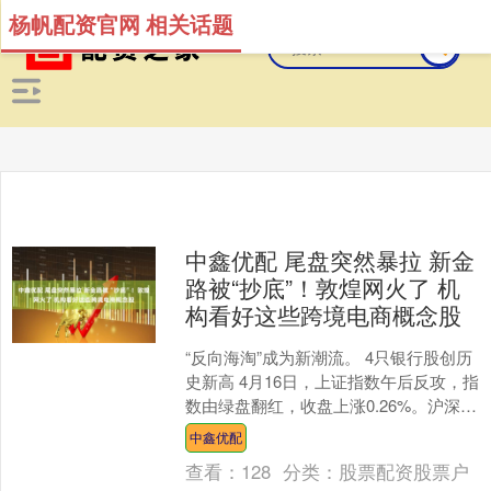
杨帆配资官网 相关话题
中鑫优配 尾盘突然暴拉 新金
路被“抄底”！敦煌网火了 机
构看好这些跨境电商概念股
“反向海淘”成为新潮流。 4只银行股创历
史新高 4月16日，上证指数午后反攻，指
数由绿盘翻红，收盘上涨0.26%。沪深
300指数也由绿盘翻红，收盘上涨
中鑫优配
0.31%....
查看：
128
分类：
股票配资股票户