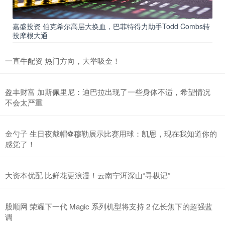
嘉盛投资 伯克希尔高层大换血，巴菲特得力助手Todd Combs转
投摩根大通
一直牛配资 热门方向，大举吸金！
盈丰财富 加斯佩里尼：迪巴拉出现了一些身体不适，希望情况
不会太严重
金勺子 生日夜戴帽⚽穆勒展示比赛用球：凯恩，现在我知道你的
感觉了！
大资本优配 比鲜花更浪漫！云南宁洱深山“寻枞记”
股顺网 荣耀下一代 Magic 系列机型将支持 2 亿长焦下的超强蓝
调