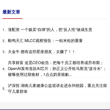
最新文章
涨配资 一个贩卖“自律”的人，把“反人性”做成生意
1、
毅鸣天汇 MLCC观察报告：一粒米粒的重量
2、
大金牛 拥有这些星座朋友，太赚了！！
3、
共享财富 追觅CEO俞浩：把每个员工都培养成乔布斯；
OpenAI发布首款AI芯片；孙正义公开给马斯克“泼冷水” ；
4、
被曝使用过期食材，1点点奶茶致歉...
泸深投 湖南儿童健康公益巡讲走进永州校园，重点关注留
5、
守儿童群体