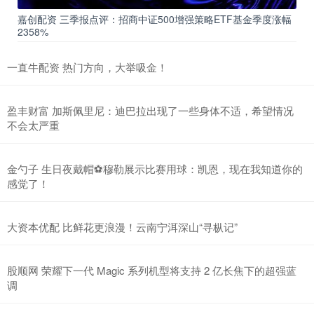
嘉创配资 三季报点评：招商中证500增强策略ETF基金季度涨幅
2358%
一直牛配资 热门方向，大举吸金！
盈丰财富 加斯佩里尼：迪巴拉出现了一些身体不适，希望情况
不会太严重
金勺子 生日夜戴帽⚽穆勒展示比赛用球：凯恩，现在我知道你的
感觉了！
大资本优配 比鲜花更浪漫！云南宁洱深山“寻枞记”
股顺网 荣耀下一代 Magic 系列机型将支持 2 亿长焦下的超强蓝
调