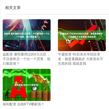
相关文章
益配资 康熙重用过的5大汉臣，
中盛投资 90后张水华回应变
不仅善终且一个比一个厉害，他
老：都是素颜跑步 大家喜欢不
们都是谁？
完美的我 我就是我
保利配资 自助KTV哪家强？