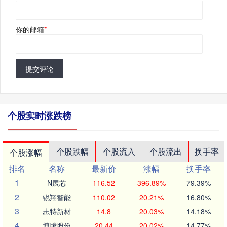
你的邮箱
*
提交评论
个股实时涨跌榜
个股跌幅
个股流入
个股流出
换手率
个股涨幅
排名
名称
最新价
涨幅
换手率
1
N展芯
116.52
396.89%
79.39%
2
锐翔智能
110.02
20.21%
16.80%
3
志特新材
14.8
20.03%
14.18%
4
博腾股份
20.44
20.02%
14.77%